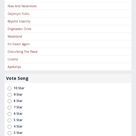
Now And Nevermore
Geçmişin Yükü
Beyond Insanity
Doğmadan Önce
Wasteland
It's Dawn Again
Disturbing The Peace
Uzakta
Apokalips
Vote Song
10 Star
9 Star
8 Star
7 Star
6 Star
5 Star
4 Star
3 Star