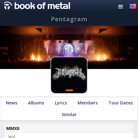
Pentagram
News
Albums
Lyrics
Members
Tour Dates
Similar
MMXII
Sand